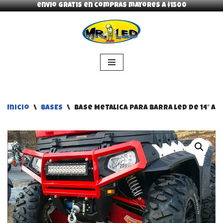
envio gratis en compras mayores a $1500
Saltar
al
contenido
Inicio
\
BASES
\
Base Metalica Para Barra led De 14″ AT