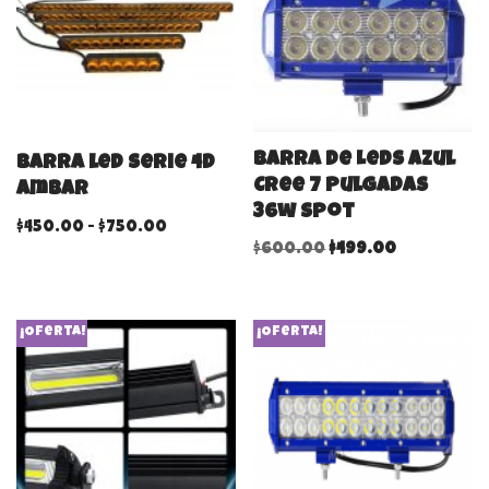
Barra De Leds Azul
Barra led serie 4D
Cree 7 Pulgadas
ambar
36w Spot
$
450.00
-
$
750.00
$
600.00
$
499.00
¡Oferta!
¡Oferta!