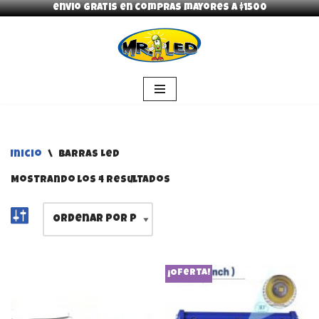
envio gratis en compras mayores a $1500
Saltar
al
contenido
Inicio
\
Barras Led
Mostrando los 4 resultados
¡Oferta!