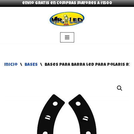
envio gratis en compras mayores a $1500
Saltar
al
contenido
Inicio
\
BASES
\
Bases para barra Led Para Polaris Rz