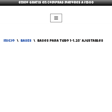
envio gratis en compras mayores a $1500
Saltar
al
contenido
Inicio
\
BASES
\
Bases para tubo 1-1.25″ ajustables