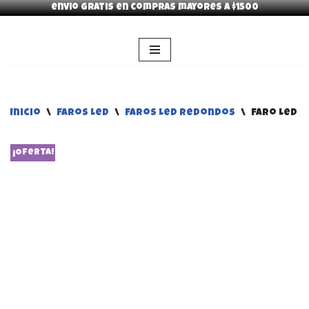
envio gratis en compras mayores a $1500
Saltar
al
contenido
Inicio
\
Faros Led
\
Faros Led Redondos
\
Faro Led M
¡Oferta!