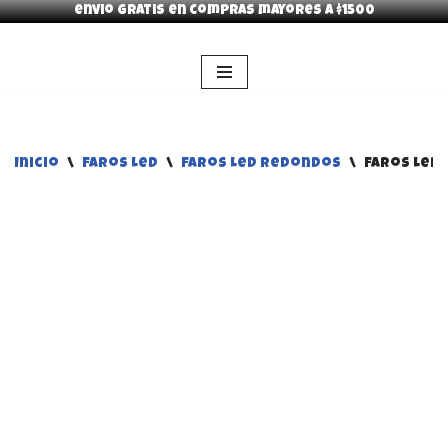
envio gratis en compras mayores a $1500
Saltar
al
contenido
Inicio
\
Faros Led
\
Faros Led Redondos
\
Faros Led 