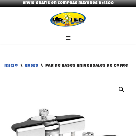
envio gratis en compras mayores a $1500
Saltar
al
contenido
Inicio
\
BASES
\
Par de bases universales de cofre