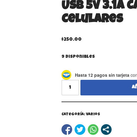
Usb 5v 3.1A 
Celulares
$
250.00
9 disponibles
Hasta 12 pagos sin tarjeta
con
A
Categoría:
Varios