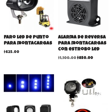
Faro led de punto
Alarma de reversa
para montacargas
para montacargas
con estrobo led
$
625.00
$
1,100.00
$
850.00