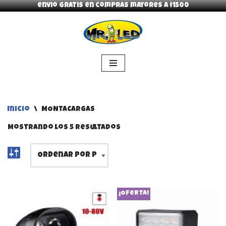
envio gratis en compras mayores a $1500
Saltar
al
contenido
Inicio
\
MONTACARGAS
Mostrando los 5 resultados
¡Oferta!